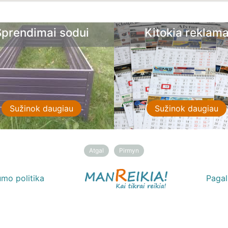
Kitokia reklama
Laisvala
Sužinok daugiau
Sužinok da
Atgal
Pirmyn
umo politika
Paga