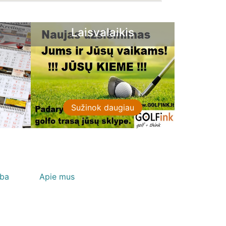
ikis
Nuotekų įrenginiai
ugiau
Sužinok daugiau
lba
Apie mus