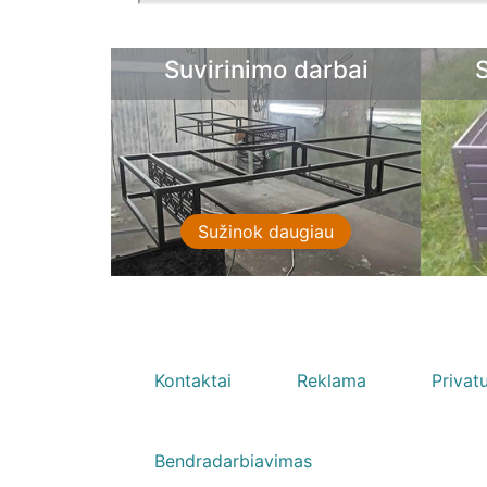
imo darbai
Sprendimai sodui
ok daugiau
Sužinok daugiau
Kontaktai
Reklama
Privat
Bendradarbiavimas