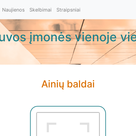
Naujienos
Skelbimai
Straipsniai
tuvos įmonės vienoje vie
Ainių baldai