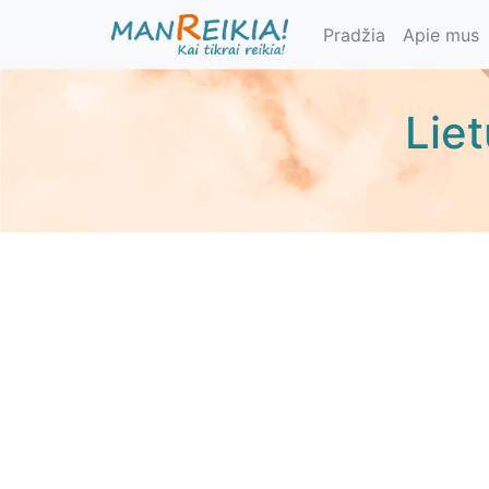
Pereiti
Pradžia
Apie mus
į
pagrindinį
turinį
Lie