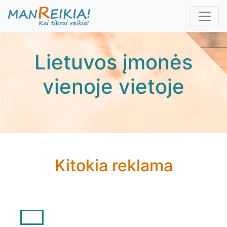
Pereiti
į
pagrindinį
turinį
Lietuvos įmonės
vienoje vietoje
Kitokia reklama