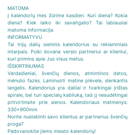
MATOMA
Į kalendorių mes žūrime kasdien. Kuri diena? Kokia
diena? Kiek laiko iki savaitgalio? Tai labiausiai
matoma informacija.
INFORMATYVU
Tai trijų dalių sieninis kalendorius su reklaminiais
intarpais. Puiki dovana verslo partneriui ar klientui,
kuri primins apie Jus visus metus.
IŠSKIRTINUMAS
Vardadieniai, švenčių dienos, atmintinos datos,
mėnulio fazės. Laminuoti matine plėvele, slenkantis
langelis. Kalendorius yra dailiai ir tvarkingai įrištas
spirale, bei turi specialų kabliuką, tad jį nesudėtingai
pritvirtinsite prie sienos. Kalendoriaus matmenys:
330x900mm
Norite nustebinti savo klientus ar partnerius švenčių
proga?
Padovanokite jiems miesto kalendorių!