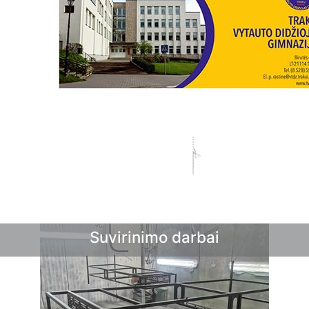
Suvirinimo darbai
Sprendimai sodui