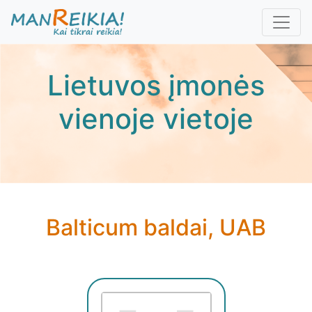
Pereiti
į
pagrindinį
turinį
Lietuvos įmonės
vienoje vietoje
Balticum baldai, UAB