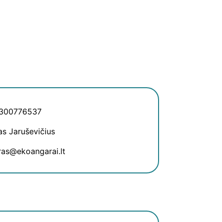
 300776537
as Jaruševičius
uras@ekoangarai.lt