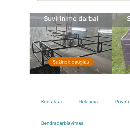
Suvirinimo darbai
Sprendima
Sužinok daugiau
Sužinok da
Kontaktai
Reklama
Privat
Bendradarbiavimas