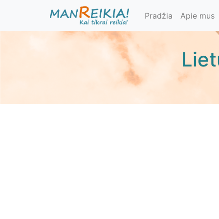
Pereiti
Pradžia
Apie mus
į
pagrindinį
turinį
Lie