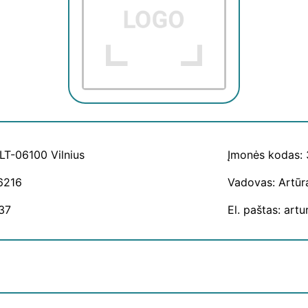
 LT-06100 Vilnius
Įmonės kodas:
6216
Vadovas: Artūr
37
El. paštas: art