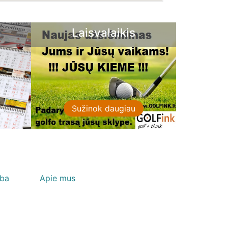
Laisvalaikis
Nuotekų įrengi
Sužinok daugiau
Sužinok daugiau
lba
Apie mus