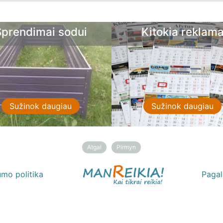
i sodui
Kitokia reklama
ugiau
Sužinok daugiau
Atgal
Pirmyn
umo politika
Paga