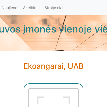
Naujienos
Skelbimai
Straipsniai
tuvos įmonės vienoje vie
Ekoangarai, UAB