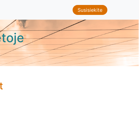
Susisiekite
toje
t