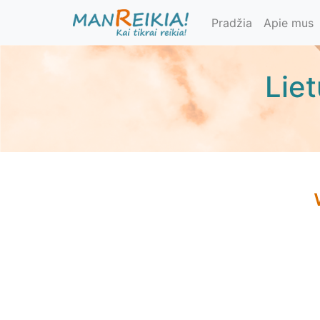
Pereiti
Pradžia
Apie mus
į
pagrindinį
turinį
Lie