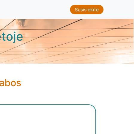
Susisiekite
toje
kabos