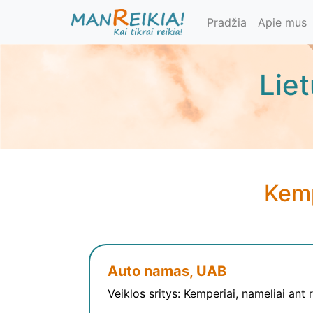
Pereiti
Pradžia
Apie mus
į
pagrindinį
turinį
Lie
Kemp
Auto namas, UAB
Veiklos sritys: Kemperiai, nameliai ant 