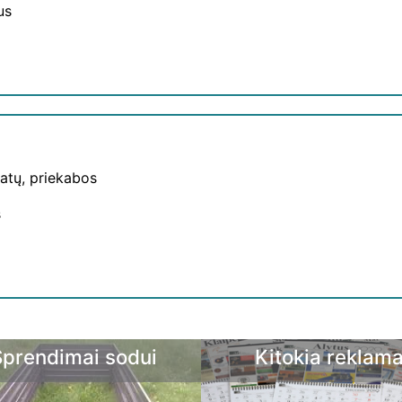
us
ratų, priekabos
s
Sprendimai sodui
Kitokia reklam