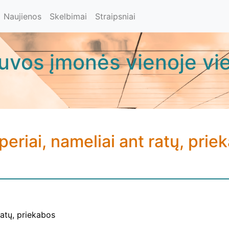
Naujienos
Skelbimai
Straipsniai
tuvos įmonės vienoje vie
eriai, nameliai ant ratų, prie
ratų, priekabos