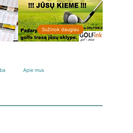
Sužinok daugiau
Su
lba
Apie mus