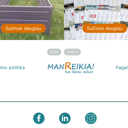
Sužinok daugiau
Sužinok daugiau
Atgal
Pirmyn
umo politika
Paga