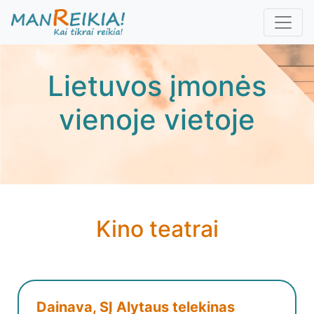
Pereiti
į
pagrindinį
turinį
Lietuvos įmonės
vienoje vietoje
Kino teatrai
Dainava, SĮ Alytaus telekinas