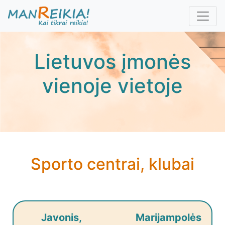
Pereiti
į
pagrindinį
turinį
Lietuvos įmonės
vienoje vietoje
Sporto centrai, klubai
Javonis, Marijampolės