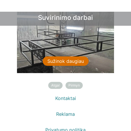
Suvirinimo darbai
Sužinok daugiau
Atgal
Pirmyn
Kontaktai
Reklama
Privatumo politika