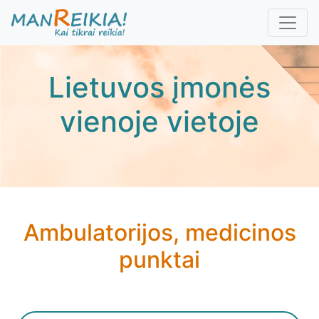
Pereiti
į
pagrindinį
turinį
Lietuvos įmonės
vienoje vietoje
Ambulatorijos, medicinos
punktai