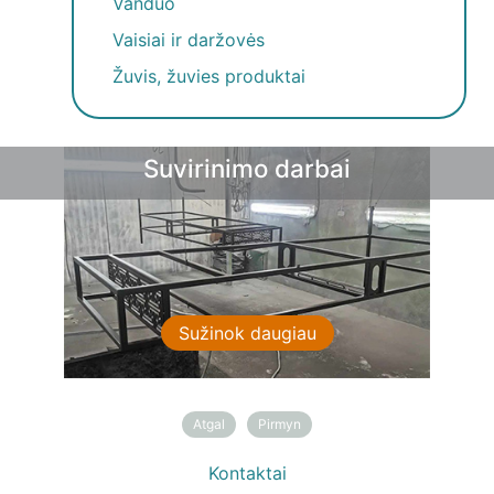
Vanduo
Vaisiai ir daržovės
Žuvis, žuvies produktai
Suvirinimo darbai
Sužinok daugiau
Atgal
Pirmyn
Kontaktai