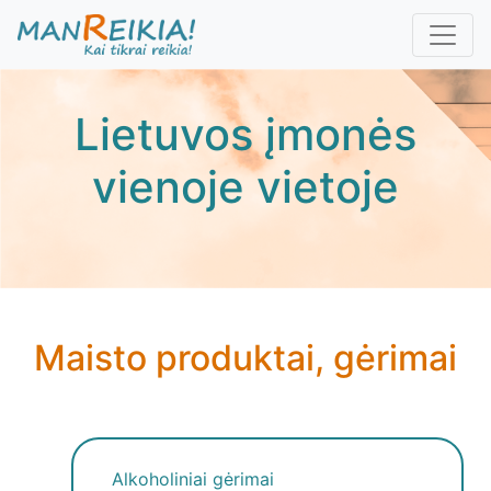
Pereiti
į
pagrindinį
turinį
Lietuvos įmonės
vienoje vietoje
Maisto produktai, gėrimai
Alkoholiniai gėrimai