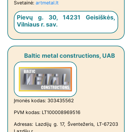
Svetainė:
artmetal.lt
Pievų g. 30, 14231 Geisiškės,
Vilniaus r. sav.
Baltic metal constructions, UAB
Įmonės kodas: 303435562
PVM kodas: LT100008969516
Adresas: Lazdijų g. 17, Šventežeris, LT-67203
Lazdijų r.