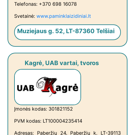
Telefonas: +370 698 16078
Svetainė:
www.paminklaizidiniai.lt
Muziejaus g. 52, LT-87360 Telšiai
Kagrė, UAB vartai, tvoros
Įmonės kodas: 301821152
PVM kodas: LT100004235414
Adresas: Paberžių 24, Paberžių k. LT-39113