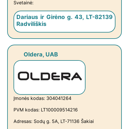
Svetainė:
Dariaus ir Girėno g. 43, LT-82139
Radviliškis
Oldera, UAB
Įmonės kodas: 304041264
PVM kodas: LT100009514216
Adresas: Sodų g. 5A, LT-71136 Šakiai