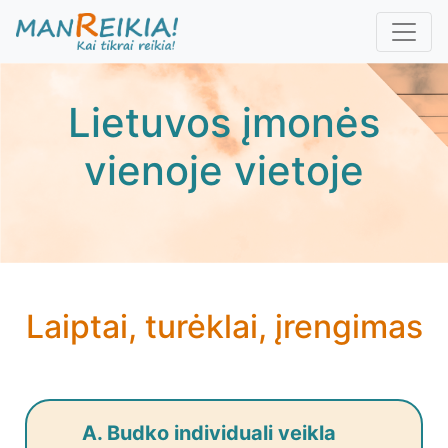
Pereiti
į
pagrindinį
turinį
Lietuvos įmonės
vienoje vietoje
Laiptai, turėklai, įrengimas
A. Budko individuali veikla