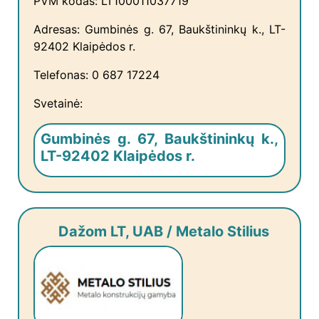
PVM kodas: LT100011037719
Adresas: Gumbinės g. 67, Baukštininkų k., LT-
92402 Klaipėdos r.
Telefonas: 0 687 17224
Svetainė:
Gumbinės g. 67, Baukštininkų k.,
LT-92402 Klaipėdos r.
Dažom LT, UAB / Metalo Stilius