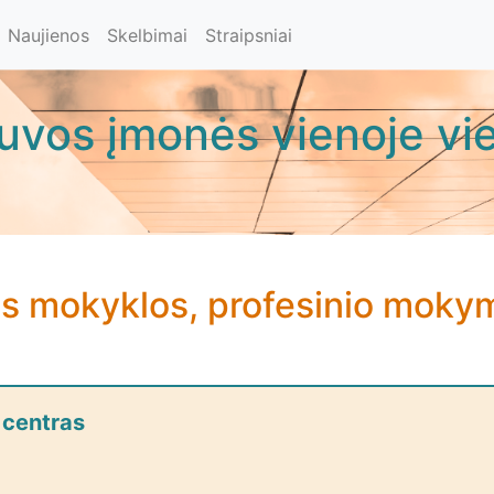
Naujienos
Skelbimai
Straipsniai
tuvos įmonės vienoje vie
ės mokyklos, profesinio mokym
 centras