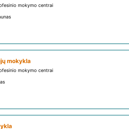
rofesinio mokymo centrai
aunas
ijų mokykla
rofesinio mokymo centrai
nas
ykla