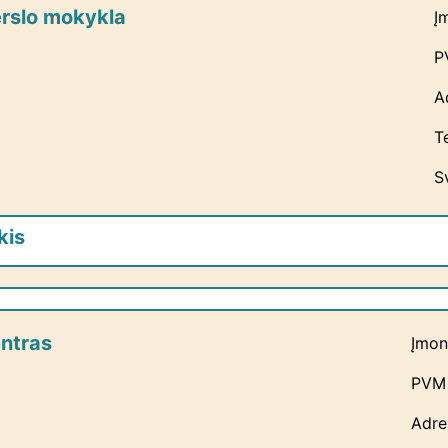
erslo mokykla
Į
P
A
T
S
kis
ntras
Įmon
PVM 
Adre