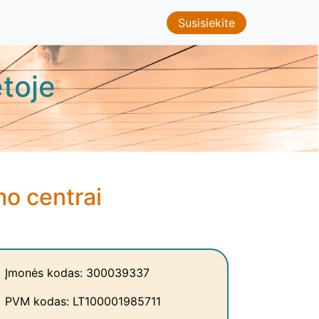
Susisiekite
toje
o centrai
Įmonės kodas: 300039337
PVM kodas: LT100001985711