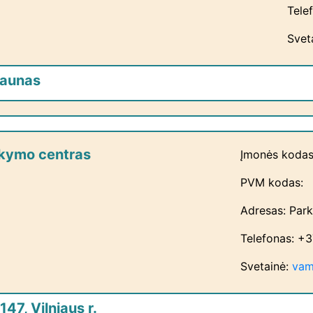
Tele
Svet
Kaunas
okymo centras
Įmonės kodas
PVM kodas:
Adresas: Parko
Telefonas: +
Svetainė:
vam
147, Vilniaus r.