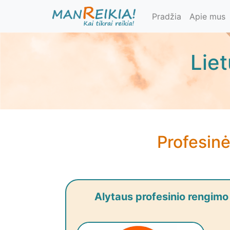
Pereiti
Pradžia
Apie mus
į
pagrindinį
turinį
Lie
Profesin
Alytaus profesinio rengimo