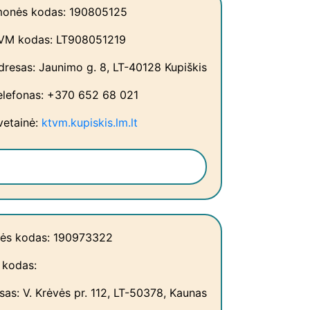
monės kodas: 190805125
VM kodas: LT908051219
dresas: Jaunimo g. 8, LT-40128 Kupiškis
elefonas: +370 652 68 021
vetainė:
ktvm.kupiskis.lm.lt
ės kodas: 190973322
kodas:
sas: V. Krėvės pr. 112, LT-50378, Kaunas