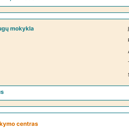
augų mokykla
us
mokymo centras