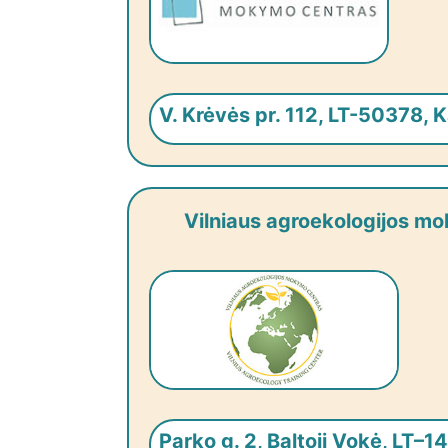
V. Krėvės pr. 112, LT-50378, 
Vilniaus agroekologijos m
Parko g. 2, Baltoji Vokė, LT–14