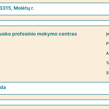
3315, Molėtų r.
usko profesinio mokymo centras
Į
P
A
T
S
ėda