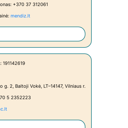
fonas: +370 37 312061
ainė:
mendiz.lt
: 191142619
 g. 2, Baltoji Vokė, LT–14147, Vilniaus r.
370 5 2352223
c.lt