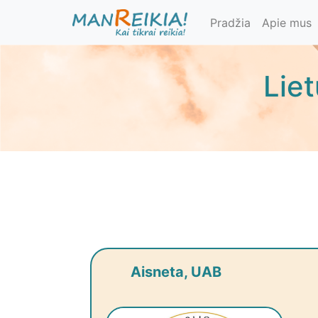
Pereiti
Pradžia
Apie mus
į
pagrindinį
turinį
Lie
Aisneta, UAB