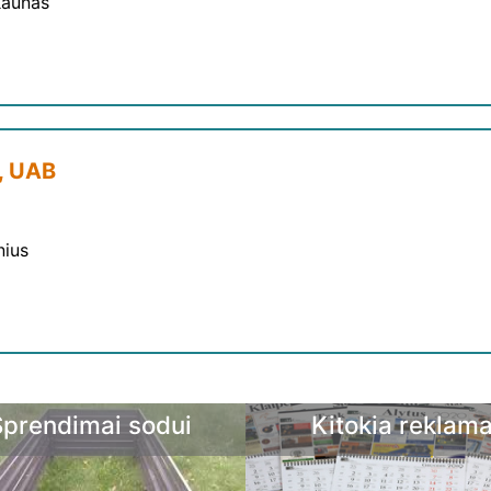
Kaunas
a, UAB
nius
Kitokia reklama
Laisvalaikis