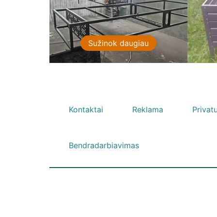
giau
Sužinok daugiau
Kontaktai
Reklama
Privat
Bendradarbiavimas