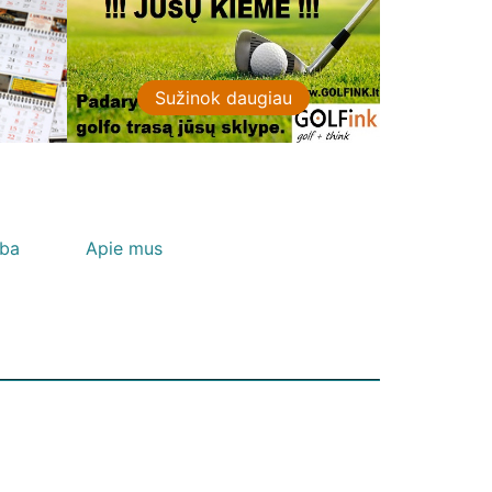
Sužinok daugiau
lba
Apie mus