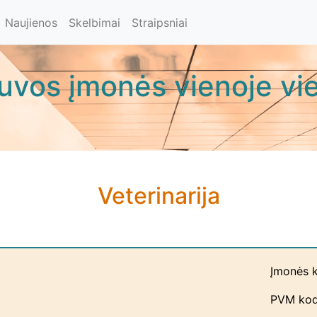
Naujienos
Skelbimai
Straipsniai
tuvos įmonės vienoje vie
Veterinarija
Įmonės 
PVM kod