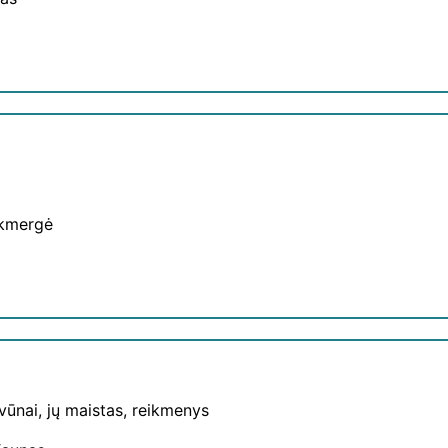
Ukmergė
yvūnai, jų maistas, reikmenys