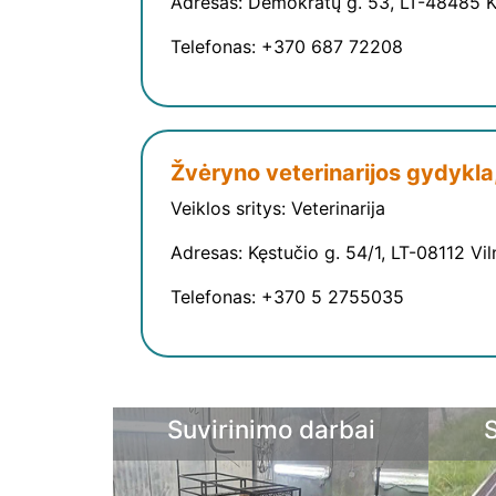
Adresas: Demokratų g. 53, LT-48485 
Telefonas: +370 687 72208
Žvėryno veterinarijos gydykl
Veiklos sritys: Veterinarija
Adresas: Kęstučio g. 54/1, LT-08112 Vil
Telefonas: +370 5 2755035
darbai
Sprendimai sodui