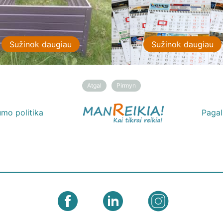
Sužinok daugiau
Sužinok daugiau
Atgal
Pirmyn
umo politika
Paga