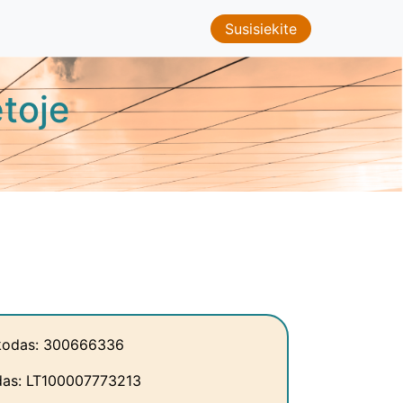
Susisiekite
toje
kodas: 300666336
as: LT100007773213