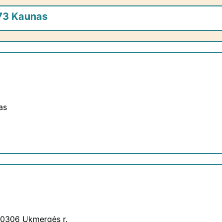
173 Kaunas
as
-20306 Ukmergės r.