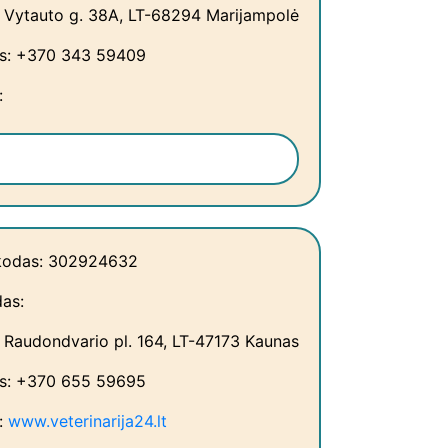
 Vytauto g. 38A, LT-68294 Marijampolė
as: +370 343 59409
:
kodas: 302924632
as:
 Raudondvario pl. 164, LT-47173 Kaunas
as: +370 655 59695
:
www.veterinarija24.lt