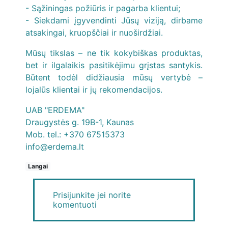
- Sąžiningas požiūris ir pagarba klientui;
- Siekdami įgyvendinti Jūsų viziją, dirbame
atsakingai, kruopščiai ir nuoširdžiai.
Mūsų tikslas – ne tik kokybiškas produktas,
bet ir ilgalaikis pasitikėjimu grįstas santykis.
Būtent todėl didžiausia mūsų vertybė –
lojalūs klientai ir jų rekomendacijos.
UAB "ERDEMA"
Draugystės g. 19B-1, Kaunas
Mob. tel.: +370 67515373
info@erdema.lt
Langai
Prisijunkite
jei norite
komentuoti