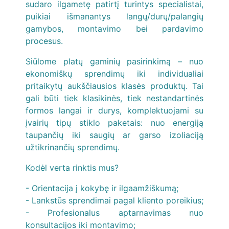
sudaro ilgametę patirtį turintys specialistai,
puikiai išmanantys langų/durų/palangių
gamybos, montavimo bei pardavimo
procesus.
Siūlome platų gaminių pasirinkimą – nuo
ekonomiškų sprendimų iki individualiai
pritaikytų aukščiausios klasės produktų. Tai
gali būti tiek klasikinės, tiek nestandartinės
formos langai ir durys, komplektuojami su
įvairių tipų stiklo paketais: nuo energiją
taupančių iki saugių ar garso izoliaciją
užtikrinančių sprendimų.
Kodėl verta rinktis mus?
- Orientacija į kokybę ir ilgaamžiškumą;
- Lankstūs sprendimai pagal kliento poreikius;
- Profesionalus aptarnavimas nuo
konsultacijos iki montavimo;