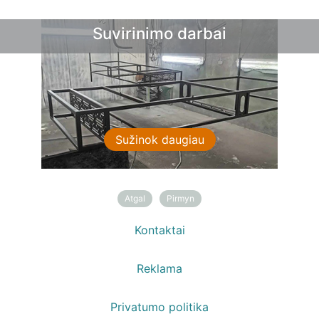
Suvirinimo darbai
Sprendimai sodui
Sužinok daugiau
Sužinok daugiau
Atgal
Pirmyn
Kontaktai
Reklama
Privatumo politika