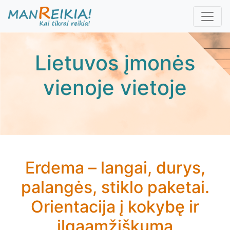
Pereiti
į
pagrindinį
turinį
Lietuvos įmonės
vienoje vietoje
Erdema – langai, durys,
palangės, stiklo paketai.
Orientacija į kokybę ir
ilgaamžiškumą