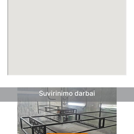
Suvirinimo darbai
Sprendimai sodui