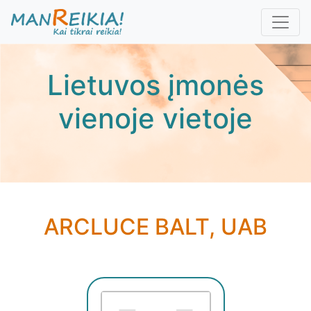
Pereiti
į
pagrindinį
turinį
Lietuvos įmonės
vienoje vietoje
ARCLUCE BALT, UAB