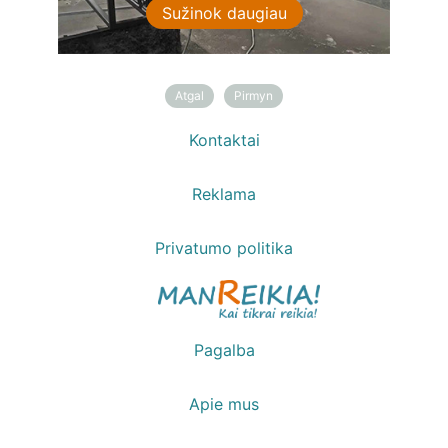
Sužinok daugiau
Sužinok daugiau
Atgal
Pirmyn
Kontaktai
Reklama
Privatumo politika
Pagalba
Apie mus