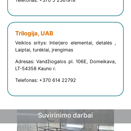
Telefonas: +370 5 2361919
Trilogija, UAB
Veiklos sritys: Interjero elementai, detalės ,
Laiptai, turėklai, įrengimas
Adresas: Vandžiogalos pl. 106E, Domeikava,
LT-54358 Kauno r.
Telefonas: +370 614 22792
Suvirinimo darbai
Sprendimai sodui