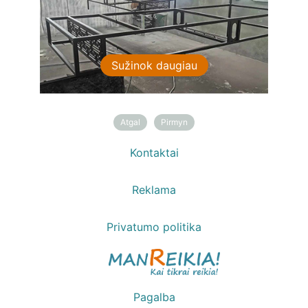
Sužinok daugiau
Sužinok daugiau
Atgal
Pirmyn
Kontaktai
Reklama
Privatumo politika
Pagalba