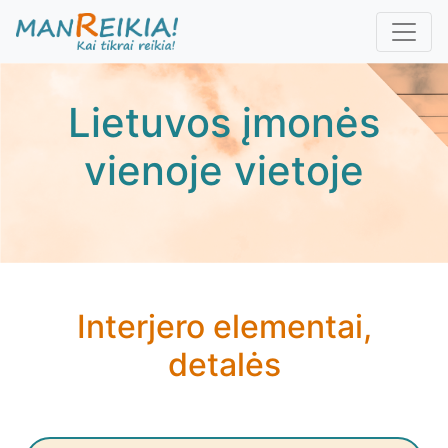
Pereiti
į
pagrindinį
turinį
Lietuvos įmonės
vienoje vietoje
Interjero elementai,
detalės