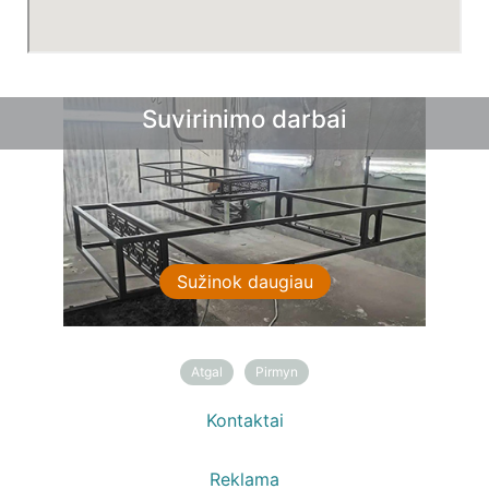
Suvirinimo darbai
Sprendimai sodui
Sužinok daugiau
Sužinok daugiau
Atgal
Pirmyn
Kontaktai
Reklama