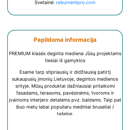
Svetainė:
reburnentpro.com
Papildoma informacija
PREMIUM klasės deginta mediena Jūsų projektams
tiesiai iš gamyklos
Esame tarp stipriausių ir didžiausią patirtį
sukaupusių įmonių Lietuvoje, degintos medienos
srityje. Mūsų produktai dažniausiai pritaikomi
fasadams, terasoms, pavėsinėms, tvoroms ir
įvairioms interjero detalėms pvz. baldams. Taip pat
šiuo metu labai populiaru mediniai bruseliai /
tašeliai.
Esame sukaupę didžiulę patirtį, kiekvieną medienos