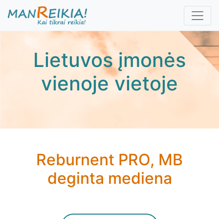
Pereiti
į
pagrindinį
turinį
Lietuvos įmonės
vienoje vietoje
Reburnent PRO, MB
deginta mediena