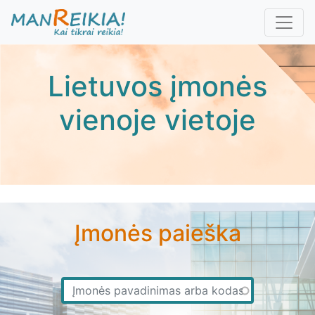
Pereiti
į
pagrindinį
turinį
Lietuvos įmonės
vienoje vietoje
Įmonės paieška