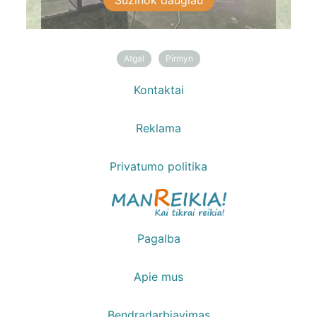
Sužinok daugiau
Sužinok daugiau
Atgal
Pirmyn
Kontaktai
Reklama
Privatumo politika
Pagalba
Apie mus
Bendradarbiavimas