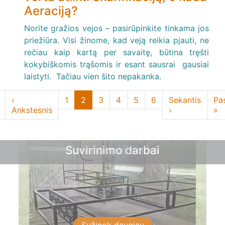
Aeraciją?
Norite gražios vejos – pasirūpinkite tinkama jos
priežiūra. Visi žinome, kad veją reikia pjauti, ne
rečiau kaip kartą per savaitę, būtina tręšti
kokybiškomis trąšomis ir esant sausrai gausiai
laistyti. Tačiau vien šito nepakanka.
Pagination
Previous
‹
Page
1
Current
2
Page
3
Page
4
Page
5
Page
6
Next
Sekantis
La
Pas
page
Ankstesnis
page
page
›
pa
»
Suvirinimo darbai
Sprendimai sodui